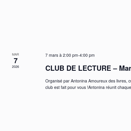
r
t
m
s
o
t
-
c
l
é
.
MAR
7 mars à 2:00 pm
-
4:00 pm
7
CLUB DE LECTURE – Mar
2026
Organisé par Antonina Amoureux des livres, c
club est fait pour vous !Antonina réunit chaque