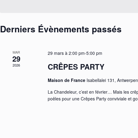
t
c
e
n
l
c
a
é
t
.
v
i
R
i
Derniers Évènements passés
o
e
g
n
c
n
a
h
e
t
e
z
i
r
u
MAR
29 mars à 2:00 pm
-
5:00 pm
o
c
29
n
n
h
e
d
CRÊPES PARTY
2026
e
d
e
r
a
v
É
t
Maison de France
Isabellalei 131, Antwerpen
u
v
e
e
è
.
La Chandeleur, c’est en février… Mais les crêp
s
n
É
e
poêles pour une Crêpes Party conviviale et 
v
m
è
e
n
n
t
e
s
m
p
e
a
n