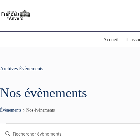
Passer
au
contenu
Accueil
L’asso
Archives
Évènements
Nos évènements
Évènements
Nos évènements
Évènements
R
S
for
e
a
6
c