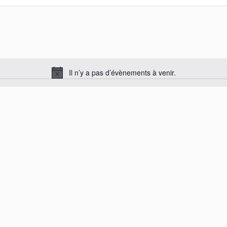
Il n’y a pas d’évènements à venir.
N
o
t
i
c
e