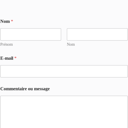
C
Nom
*
o
m
m
e
n
Prénom
Nom
t
a
E-mail
*
i
r
e
*
o
u
Commentaire ou message