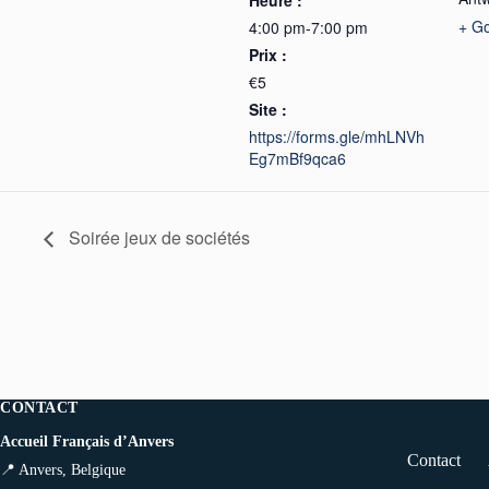
+ G
4:00 pm-7:00 pm
Prix :
€5
Site :
https://forms.gle/mhLNVh
Eg7mBf9qca6
Soirée jeux de sociétés
CONTACT
Accueil Français d’Anvers
Contact
📍 Anvers, Belgique