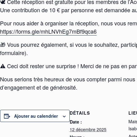
🕊️ Cette réception est gratuite pour les membres de l’A
Une contribution de 10 € par personne est demandée aux 
Pour nous aider à organiser la réception, nous vous rem
https://forms.gle/mhLNVhEg7mBf9qca6
🎁 Vous pourrez également, si vous le souhaitez, partic
formulaire).
⚠️ Ceci doit rester une surprise ! Merci de ne pas en parl
Nous serions très heureux de vous compter parmi nous 
d’engagement et de générosité.
DÉTAILS
LIE
Ajouter au calendrier
Mai
Date :
Isab
12 décembre 2025
Ant
Heure :